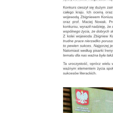
Konkurs cieszył się dużym za
całego kraju. Ich oceną oraz
wojewodą Zbigniewem Koniusze
oraz prof. Maciej Nowak. P
konkursu, wyraził nadzieję, że
wspólnego życia, że dobrych 
Z kolei wojewoda Zbigniew Ko
trudne prace nierzadko poruszaj
to pewien sukces. Najgorzej je
Natomiast według pisarki Ireny
tematu dla nas ważna była także
Ta uroczystość, oprócz wielu w
ważnym elementem życia społe
sukcesów literackich.