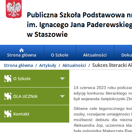
Strona główna
O Szkole
Aktualności
Doku
Sukces literacki 
Strona główna
Artykuły
Aktualności
O Szkole
14 czerwca 2023 roku podczas
edycję konkursu literackiego 
DLA UCZNIA
byli wojewoda świętokrzyski Zb
Główne cele tegorocznego kon
Kontakt
osoby, rozwijanie umiejętności 
możliwość debiutu dla niezn
Aleksandra Jop, uczennica kla
była polonistka Małgorzata Raj